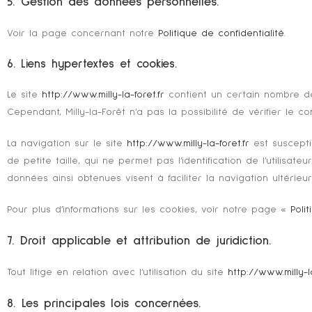
5. Gestion des données personnelles.
Voir la page concernant notre
Politique de confidentialité
.
6. Liens hypertextes et cookies.
Le site
http://www.milly-la-foret.fr
contient un certain nombre de l
Cependant, Milly-la-Forêt n’a pas la possibilité de vérifier le 
La navigation sur le site
http://www.milly-la-foret.fr
est susceptib
de petite taille, qui ne permet pas l’identification de l’utilisat
données ainsi obtenues visent à faciliter la navigation ultérie
Pour plus d’informations sur les cookies, voir notre page «
Poli
7. Droit applicable et attribution de juridiction.
Tout litige en relation avec l’utilisation du site
http://www.milly-la
8. Les principales lois concernées.