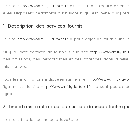
Le site
http://www.milly-la-foret.fr
est mis à jour régulièrement p
elles s’imposent néanmoins à l’utilisateur qui est invité à s’y r
1. Description des services fournis.
Le site
http://www.milly-la-foret.fr
a pour objet de fournir une in
Milly-la-Forêt s’efforce de fournir sur le site
http://www.milly-la-f
des omissions, des inexactitudes et des carences dans la mise à 
informations.
Tous les informations indiquées sur le site
http://www.milly-la-for
figurant sur le site
http://www.milly-la-foret.fr
ne sont pas exhaus
ligne.
2. Limitations contractuelles sur les données techniqu
Le site utilise la technologie JavaScript.