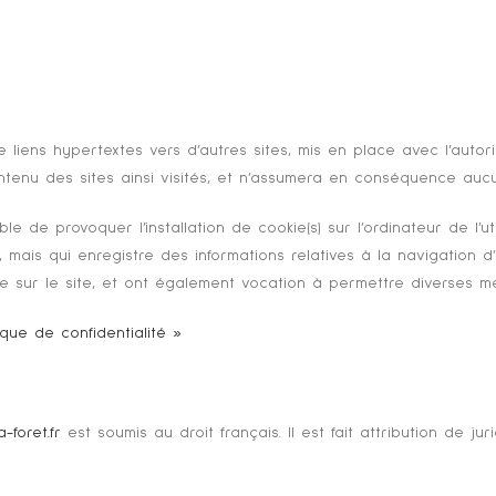
iens hypertextes vers d’autres sites, mis en place avec l’autoris
contenu des sites ainsi visités, et n’assumera en conséquence aucu
le de provoquer l’installation de cookie(s) sur l’ordinateur de l’uti
eur, mais qui enregistre des informations relatives à la navigation d
ure sur le site, et ont également vocation à permettre diverses m
tique de confidentialité »
-foret.fr
est soumis au droit français. Il est fait attribution de ju