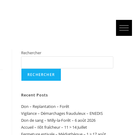
Rechercher
RECHERCHER
Recent Posts
Don – Replantation – Forêt
Vigilance – Démarchages frauduleux – ENEDIS
Don de sang – Milly-la-Forêt – 6 août 2026
Accueil – Ilôt fraîcheur – 11 > 14 Juillet
Fermeture estivale – Médiathèque – 1 > 17 août