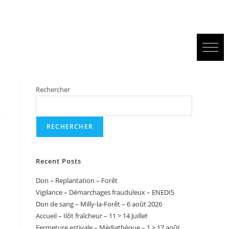
Rechercher
RECHERCHER
Recent Posts
Don – Replantation – Forêt
Vigilance – Démarchages frauduleux – ENEDIS
Don de sang – Milly-la-Forêt – 6 août 2026
Accueil – Ilôt fraîcheur – 11 > 14 Juillet
Fermeture estivale – Médiathèque – 1 > 17 août