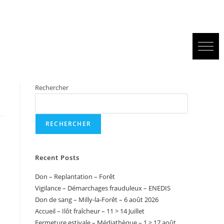
Rechercher
RECHERCHER
Recent Posts
Don – Replantation – Forêt
Vigilance – Démarchages frauduleux – ENEDIS
Don de sang – Milly-la-Forêt – 6 août 2026
Accueil – Ilôt fraîcheur – 11 > 14 Juillet
Fermeture estivale – Médiathèque – 1 > 17 août