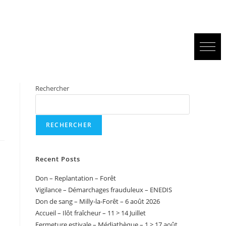
Rechercher
RECHERCHER
Recent Posts
Don – Replantation – Forêt
Vigilance – Démarchages frauduleux – ENEDIS
Don de sang – Milly-la-Forêt – 6 août 2026
Accueil – Ilôt fraîcheur – 11 > 14 Juillet
Fermeture estivale – Médiathèque – 1 > 17 août