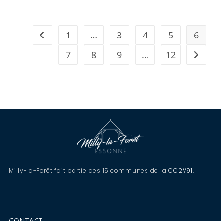
1
…
3
4
5
6
7
8
9
…
12
Milly-la-Forêt fait partie des 15 communes de la
CC2V91
.